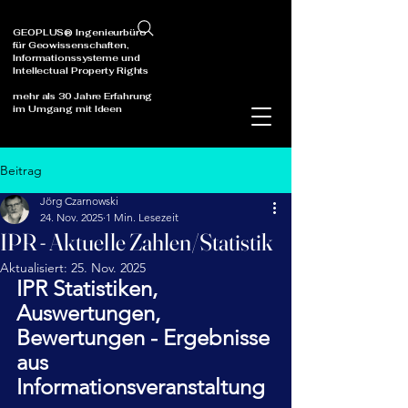
GEOPLUS® Ingenieurbüro
für Geowissenschaften,
Informationssysteme und
Intellectual Property Rights
mehr als 30 Jahre Erfahrung
im Umgang mit Ideen
Beitrag
Jörg Czarnowski
24. Nov. 2025
1 Min. Lesezeit
IPR - Aktuelle Zahlen/Statistik
Aktualisiert:
25. Nov. 2025
IPR Statistiken, 
Auswertungen, 
Bewertungen - Ergebnisse 
aus 
Informationsveranstaltung