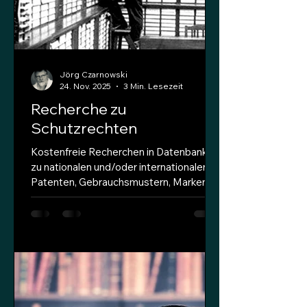
Holstein SH.IP
Jörg Czarnowski
24. Nov. 2025
3 Min. Lesezeit
Recherche zu
Schutzrechten
Kostenfreie Recherchen in Datenbanken
zu nationalen und/oder internationalen
Patenten, Gebrauchsmustern, Marken,
Design und Rechtsprechungen.
Schutzrechtsdokumente werden durch
eine sogenannte Dokumenten-
Identifikation (Dok.-Id.) identifiziert, die
sich aus Ländercode ,
Dokumentennummer und
Schriftenartencode zusammensetzt, die
sich im In- und Ausland (Beispiele) an die