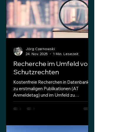
jeweiligen nationalen Eigenarten
anpassen (vergleiche WIPO-Standard
ST.3). Das Deckblatt eines tec
Jörg Czarnowski
24. Nov. 2025
1 Min. Lesezeit
Recherche im Umfeld von
Schutzrechten
Kostenfreie Recherchen in Datenbanken
zu erstmaligen Publikationen (AT
Anmeldetag) und im Umfeld zu
Schutzrechten und
schutzrechtrelevanten Publikationen.
Die WAYBACKMACHINE hilft die
erstmalige Publikation (AT) über
Webseiten einzugrenzen. Das "internet-