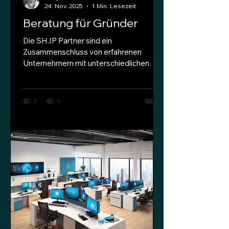
24. Nov. 2025
1 Min. Lesezeit
Beratung für Gründer
Die SH.IP Partner sind ein
Zusammenschluss von erfahrenen
Unternehmern mit unterschiedlichen
Schwerpunkten, die sich zum Ziel
gesetzt haben Gründer und Startups zu
beraten und an ihren langjährigen
Erfahrungen teilhaben zu lassen. Um die
Effizienz einer Beratung zu steigern,
stellen wir Checklisten zu
unterschiedlichen Themen für
Unternehmensgründer/Startups zur
Verfügung, die als Basis für ein erstes
(kostenloses) Gespräch dienen.
Kontaktaufnahme bitte nur über
info@sh-ip.or