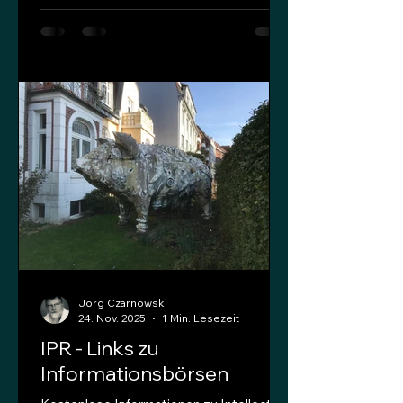
zum Kurs IPR/Geistiges Eigentum zur
Entwicklung der Potenziale von kreativen
Ideen durch Unternehmer und
Mitarbeiter. Folgende
Hochschulen/Institute bieten
inzwischen auch ein Fernstudium zum
Patentingenieur an. Berliner Hochschule
für Technik IP for IP – Intellectual
Property for Intellectual People GmbH
Universität Jena vgl
Jörg Czarnowski
24. Nov. 2025
1 Min. Lesezeit
IPR - Links zu
Informationsbörsen