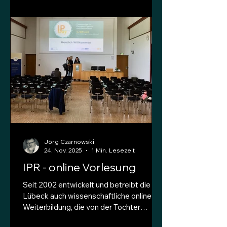
Zugang zu wissenschaftlicher
Information KI und KULTUR Der
Sammelband "KI und Kultur – Chimäre
oder Chance?" ist eine Kooperation von
Fachhochschule Kiel und
Landesbibliothek Schleswig-Holstein,
wird vom Land unterstützt und kann
kostenfrei heruntergeladen we
Jörg Czarnowski
24. Nov. 2025
1 Min. Lesezeit
IPR - online Vorlesung
Seit 2002 entwickelt und betreibt die TH
Lübeck auch wissenschaftliche online-
Weiterbildung, die von der Tochter
oncampus GmbH angeboten wird. LINK