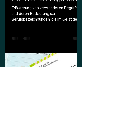
Erläuterung von verwendeten Begriffen
und deren Bedeutung u.a.
Berufsbezeichnungen, die im Geistigen
Eigentum verwendet werden.
Diensterfindung Diensterfindung
bezeichnet eine während der Dauer des
Arbeits-/ Dienstverhältnisses gemachte
Erfindung (§ 4 ArbEG), die entweder aus
der dem Arbeitnehmer bzw. der
Arbeitnehmerin/ dem Beamten bzw. der
Beamtin obliegenden Tätigkeit
entstanden ist (Aufgabenerfindung) oder
maßgeblich auf Erfahrungen oder
Arbeiten der Arbeitstätte beruht.