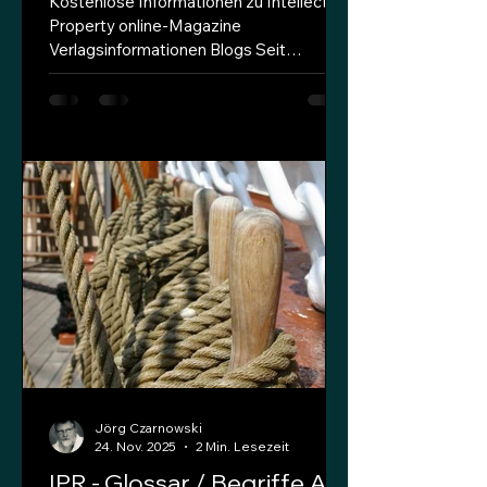
Kostenlose Informationen zu Intellectual
Property online-Magazine
Verlagsinformationen Blogs Seit
Dezember 2018 berichtet der JUVE
Verlag unter www.juve-patent.com
tagesaktuell über den europäischen
Patentmarkt. Seit dem 12. Juli 2019
werden jeden zweiten Freitag
kostenlose Zusammenstellung der
wichtigsten Nachrichten,
Entscheidungen und Markthintergründe
als Newsletter versendet. Wenn Sie
diesen Service kostenlos nutzen wollen,
tragen Sie Ihre E-Mailadresse unter ...
Jörg Czarnowski
24. Nov. 2025
2 Min. Lesezeit
IPR - Glossar / Begriffe A-Z