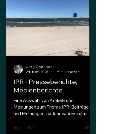
Archiv" seit 1996 aktiv! Danke an
Brewster Kahle und sein Team. Das
Register vergriffener Werke wird vom
DPMA geführt. Vergriffen ist ein
Werk(Buch, Publikation etc.) wenn es
nicht mehr lieferbar ist. Beabsichtigt
eine..
Jörg Czarnowski
24. Nov. 2025
1 Min. Lesezeit
IPR - Presseberichte,
Medienberichte
Eine Auswahl von Artikeln und
Meinungen zum Thema IPR. Beiträge
und Meinungen zur Innovationskultur
(technical innovation + civil Innovation ...
quo vadis?) Pressemitteilungen des
DPMA LINK open access - Der freie