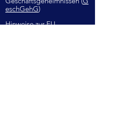
Geschäftsgeheimnissen (
G
eschGehG
)
Hinweise
 zur EU-
Datenschutz-
Grundverordnung 
(
DSGVO
)
Alle ansehen
Aktuelle Beiträge