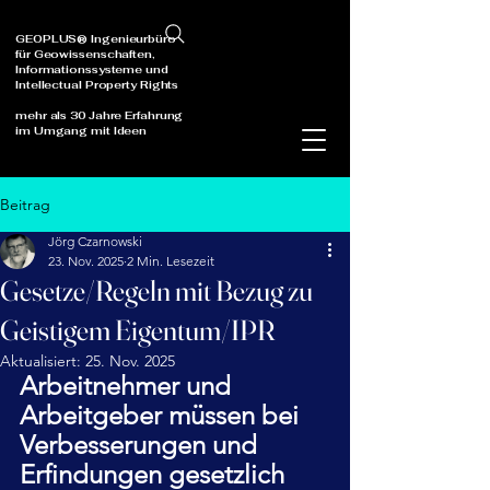
GEOPLUS® Ingenieurbüro
für Geowissenschaften,
Informationssysteme und
Intellectual Property Rights
mehr als 30 Jahre Erfahrung
im Umgang mit Ideen
Beitrag
Jörg Czarnowski
23. Nov. 2025
2 Min. Lesezeit
Gesetze/Regeln mit Bezug zu
Geistigem Eigentum/IPR
Aktualisiert:
25. Nov. 2025
Arbeitnehmer und 
Arbeitgeber müssen bei 
Verbesserungen und 
Erfindungen gesetzlich 