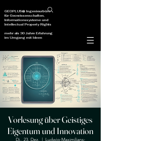
GEOPLUS® Ingenieurbüro
für Geowissenschaften,
Informationssysteme und
Intellectual Property Rights
mehr als 30 Jahre Erfahrung
im Umgang mit Ideen
Vorlesung über Geistiges
Eigentum und Innovation
Di., 23. Dez.
  |  
Ludwig-Maximilians-