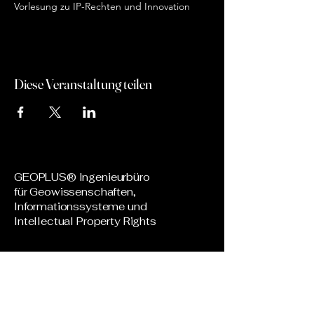
Vorlesung zu IP-Rechten und Innovation
Diese Veranstaltung teilen
GEOPLUS® Ingenieurbüro
für Geowissenschaften,
Informationssysteme und
Intellectual Property Rights
+49 (0) 4351 667 668
​+49
(0) 176 21 609 140
info@geoplus.de