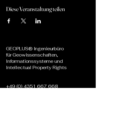
Diese Veranstaltung teilen
GEOPLUS® Ingenieurbüro
für Geowissenschaften,
Informationssysteme und
Intellectual Property Rights
+49 (0) 4351 667 668
​+49
(0) 176 21 609 140
info@geoplus.de
Mühlenstraße 7
D-24340 Eckernförde